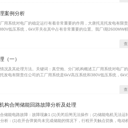
处理案例分析
工厂用系统对电厂的稳定运行有着非常重要的作用，大唐托克托发电有限
380V低压系统，6kV开关在其中占有非常重要的位置。我厂I期2600MW
查
处理（一）
障情况及其处理方法。关键词：真空炮、分门机构概述工厂用系统对电厂
发电有限责任公司的工厂用系统是6kV高压系统和380V低压系统，6k
查
作机构合闸储能回路故障分析及处理
合储能电路故障：故障现象1:(1)关闭后闸无法操作；(2)储能电机无法运
因分析：(1)在开合弹簧尚未完成储能的情况下，行程开关触点切换，电动