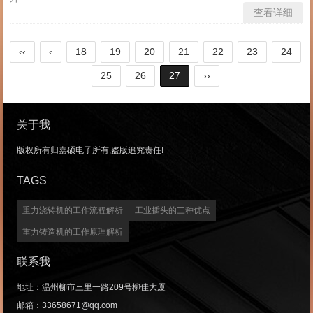
查看详细
‹‹
‹
18
19
20
21
22
23
24
25
26
27
››
关于我
版权所有归嘉硕电子所有,盗版追究责任!
TAGS
重力浇铸机的工作流程解析
工业插头的三种优点
重力铸造机的工作原理解析
联系我
地址：温州柳市三里一路209号柳佳大厦
邮箱：33658671@qq.com