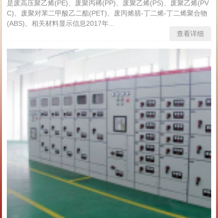
是废高压聚乙烯(PE)、废聚丙稀(PP)、废聚乙烯(PS)、废聚乙烯(PV
C)、废聚对苯二甲酸乙二酯(PET)、废丙烯腈-丁二烯-丁二烯聚合物
(ABS)。相关材料显示信息2017年...
查看详细