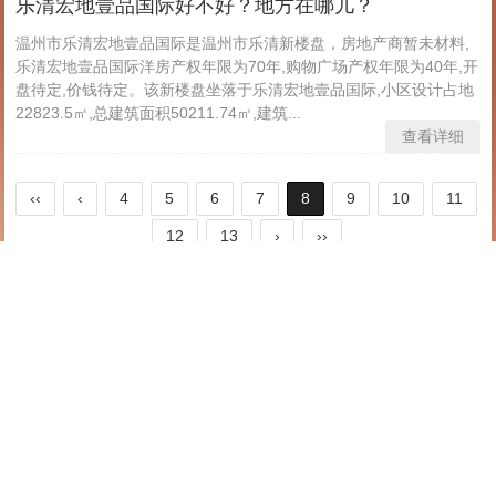
乐清宏地壹品国际好不好？地方在哪儿？
温州市乐清宏地壹品国际是温州市乐清新楼盘，房地产商暂未材料,
乐清宏地壹品国际洋房产权年限为70年,购物广场产权年限为40年,开
盘待定,价钱待定。该新楼盘坐落于乐清宏地壹品国际,小区设计占地
22823.5㎡,总建筑面积50211.74㎡,建筑...
查看详细
‹‹
‹
4
5
6
7
8
9
10
11
12
13
›
››
关于我
版权所有归嘉硕电子所有,盗版追究责任!
TAGS
重力铸造机的工作原理解析
重力浇铸机的工作流程解析
工业插头的三种优点