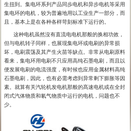
生扭到。集电环系列产品同歩电机和异步电机等采用
集电环的电机，较为普遍地用以工业生产一部分，而
且，基本上是在各种各样苛刻标准下运行的。
这种电机虽然沒有直流电电机那般的换相功效，
但与电机转子同样，也展现集电环或电刷的异常损
坏，电刷震荡及其产生火苗等缺点。非常从电刷原料
看来，集电环用电刷不只应用高纯石墨电刷，而且以
便发展电刷的电流强度，有时候也应用金属材料高纯
石墨电刷，因此，也有必需考虑到异常剩下膨胀等因
素。就算有关汽轮机发电机那般的髙速电机或在全封
闭式汽体物质和氡气物质中运行的电机，问题也不
少。