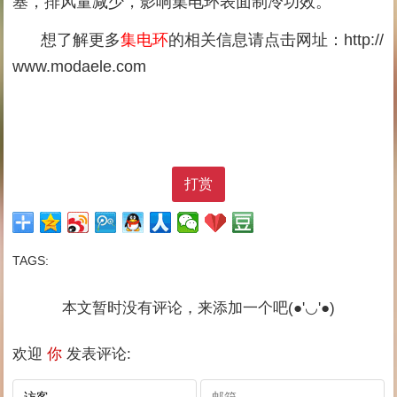
塞，排风量减少，影响集电环表面制冷功效。
想了解更多
集电环
的相关信息请点击网址：
http://
www.modaele.com
打赏
TAGS:
本文暂时没有评论，来添加一个吧(●'◡'●)
欢迎
你
发表评论: