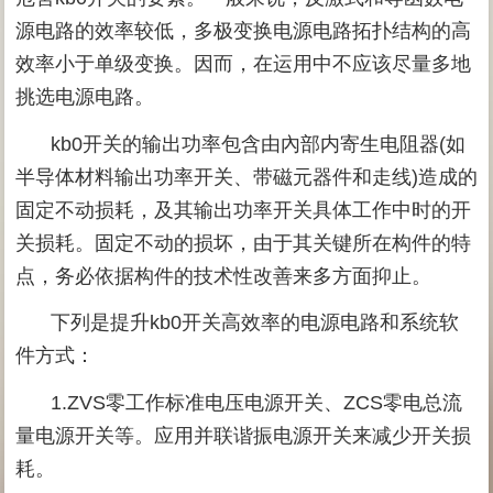
源电路的效率较低，多极变换电源电路拓扑结构的高
效率小于单级变换。因而，在运用中不应该尽量多地
挑选电源电路。
kb0开关的输出功率包含由內部内寄生电阻器(如
半导体材料输出功率开关、带磁元器件和走线)造成的
固定不动损耗，及其输出功率开关具体工作中时的开
关损耗。固定不动的损坏，由于其关键所在构件的特
点，务必依据构件的技术性改善来多方面抑止。
下列是提升kb0开关高效率的电源电路和系统软
件方式：
1.ZVS零工作标准电压电源开关、ZCS零电总流
量电源开关等。应用并联谐振电源开关来减少开关损
耗。