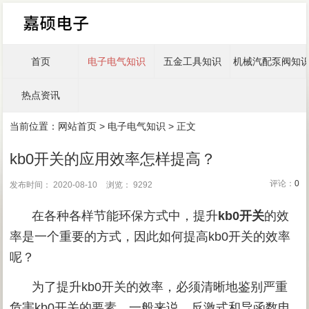
首页
电子电气知识
五金工具知识
机械汽配泵阀知
热点资讯
当前位置：
网站首页
>
电子电气知识
> 正文
kb0开关的应用效率怎样提高？
评论：
0
发布时间： 2020-08-10
浏览： 9292
在各种各样节能环保方式中，提升
kb0开关
的效
率是一个重要的方式，因此如何提高kb0开关的效率
呢？
为了提升kb0开关的效率，必须清晰地鉴别严重
危害kb0开关的要素。一般来说，反激式和导函数电