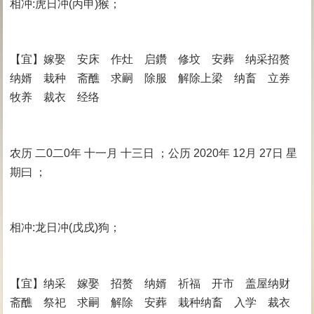
相冲:虎日冲(丙申)猴；
【宜】嫁娶 安床 作灶 启鑽 修坟 安葬 纳采招赘
纳婿 栽种 斋醮 求嗣 除服 解除上梁 纳畜 立券
牧养 裁衣 经络
农历 二0二0年 十一月 十三日 ；公历 2020年 12月 27日 星
期曰 ；
相冲:龙日冲(戊戌)狗；
【宜】纳采 嫁娶 招赘 纳婿 祈福 开市 盖屋纳财
斋醮 祭祀 求嗣 解除 安葬 栽种纳畜 入学 裁衣