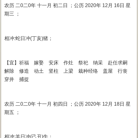
农历 二0二0年 十一月 初二日 ；公历 2020年 12月 16日 星
期三 ；
相冲:蛇日冲(丁亥)猪；
【宜】祈福 嫁娶 安床 作灶 祭祀 纳采 赴任求嗣
解除 修造 动土 竖柱 上梁 栽种经络 盖屋 行丧
穿井 捕捉
农历 二0二0年 十一月 初四日 ；公历 2020年 12月 18日 星
期五 ；
相冲:羊日冲(己丑)牛；