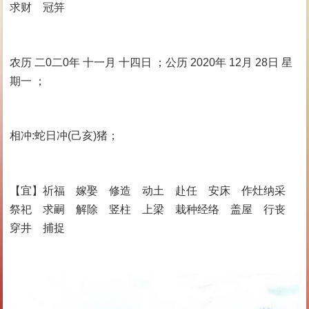
求财 冠笄
农历 二0二0年 十一月 十四日 ；公历 2020年 12月 28日 星
期一 ；
相冲:蛇日冲(己亥)猪；
【宜】祈福 嫁娶 修造 动土 赴任 安床 作灶纳采
祭祀 求嗣 解除 竖柱 上梁 栽种经络 盖屋 行丧
穿井 捕捉