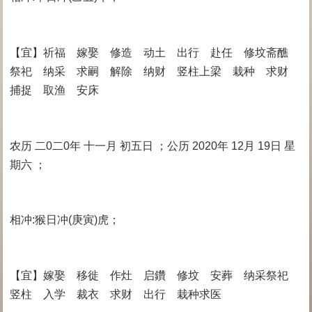
【宜】祈福 嫁娶 修造 动土 出行 赴任 修坟斋醮
祭祀 纳采 求嗣 解除 纳财 竖柱上梁 栽种 求财
捕捉 取渔 安床
农历 二0二0年 十一月 初五日 ；公历 2020年 12月 19日 星
期六 ；
相冲:猴日冲(庚寅)虎；
【宜】嫁娶 移徙 作灶 启鑽 修坟 安葬 纳采祭祀
竖柱 入学 裁衣 求财 出行 栽种求医