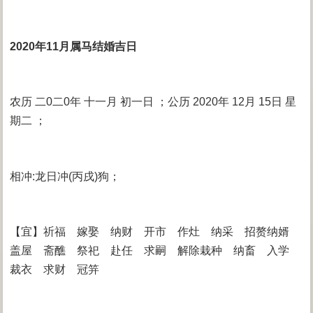
2020年11月属马结婚吉日
农历 二0二0年 十一月 初一日 ；公历 2020年 12月 15日 星
期二 ；
相冲:龙日冲(丙戌)狗；
【宜】祈福 嫁娶 纳财 开市 作灶 纳采 招赘纳婿
盖屋 斋醮 祭祀 赴任 求嗣 解除栽种 纳畜 入学
裁衣 求财 冠笄