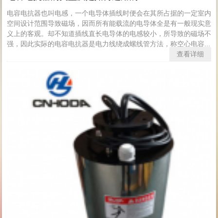
电容电抗器也叫电感，一个电导体插线时便会在其所占据的一定室内
空间设计范围导致磁场，因而所有能载流的电导体全是有一般现实意
义上的客观。却不知道插线直长电导体的电感较小，所导致的磁场不
强，因此实际的电容电抗器是电力线绕成螺线管方法，称空心电容...
查看详细