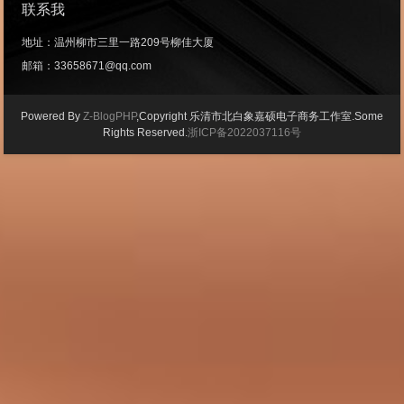
联系我
地址：温州柳市三里一路209号柳佳大厦
邮箱：33658671@qq.com
Powered By
Z-BlogPHP
,Copyright 乐清市北白象嘉硕电子商务工作室.Some
Rights Reserved.
浙ICP备2022037116号