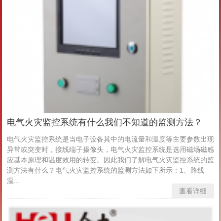
电气火灾监控系统有什么我们不知道的监测方法？
电气火灾监控系统是当电子设备其中的电流量和温度等主要参数出现
异常或突变时，接线端子摄像头，电气火灾监控系统是选用磁场磁感
应基本原理和温度效用的转变。因此我们了解电气火灾监控系统的监
测方法有什么？电气火灾监控系统的监测方法如下所示：1、路线
温...
查看详细