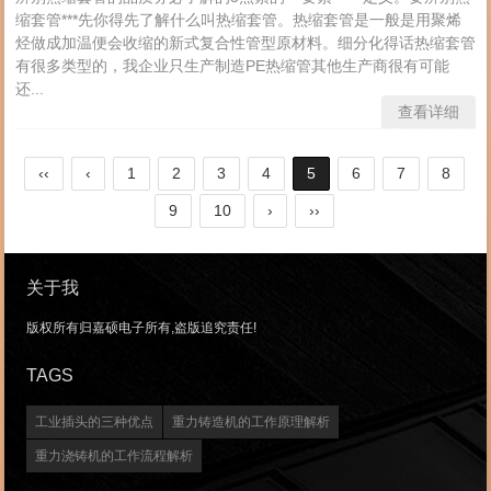
缩套管***先你得先了解什么叫热缩套管。热缩套管是一般是用聚烯
烃做成加温便会收缩的新式复合性管型原材料。细分化得话热缩套管
有很多类型的，我企业只生产制造PE热缩管其他生产商很有可能
还...
查看详细
‹‹
‹
1
2
3
4
5
6
7
8
9
10
›
››
关于我
版权所有归嘉硕电子所有,盗版追究责任!
TAGS
工业插头的三种优点
重力铸造机的工作原理解析
重力浇铸机的工作流程解析