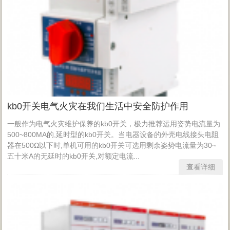
kb0开关电气火灾在我们生活中安全防护作用
一般作为电气火灾维护保养的kb0开关，极力推荐运用姿势电流量为
500~800MA的,延时型的kb0开关。当电器设备的外壳电线接头电阻
器在500Ω以下时,单机可用的kb0开关可选用剩余姿势电流量为30~
五十米A的无延时的kb0开关,对额定电流...
查看详细