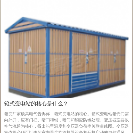
箱式变电站的核心是什么？
箱变厂家硕高电气告诉你，箱式变电站的核心。箱式变电站箱壳门需
向外开，应有门把、暗闩和锁，暗闩和锁应防锈处理。变压器室要以
空气流通为核心，得出箱里温度和变压器负荷率关联曲线图。变压器
室依据必须可以改装室内温度监管机器设备和开机启动的自然通风